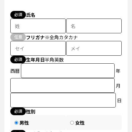
氏名
必須
フリガナ
※全角カタカナ
任意
生年月日
半角英数
必須
西暦
年
月
日
性別
必須
男性
女性