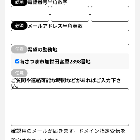
電話番号
半角数字
必須
-
-
メールアドレス
半角英数
必須
希望の勤務地
任意
南さつま市加世田宮原2398番地
任意
ご質問や連絡可能な時間などがあればご入力下さ
い。
確認用のメールが届きます。ドメイン指定受信を