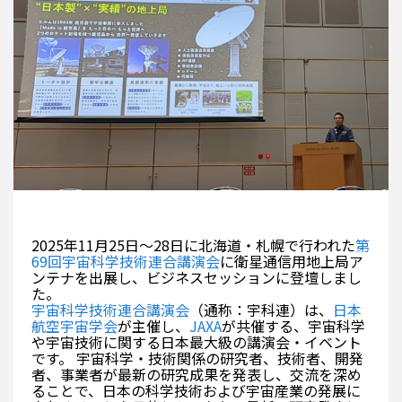
2025年11月25日～28日に北海道・札幌で行われた
第
69回宇宙科学技術連合講演会
に衛星通信用地上局ア
ンテナを出展し、ビジネスセッションに登壇しまし
た。
宇宙科学技術連合講演会
（通称：宇科連）は、
日本
航空宇宙学会
が主催し、
JAXA
が共催する、宇宙科学
や宇宙技術に関する日本最大級の講演会・イベント
です。 宇宙科学・技術関係の研究者、技術者、開発
者、事業者が最新の研究成果を発表し、交流を深め
ることで、日本の科学技術および宇宙産業の発展に